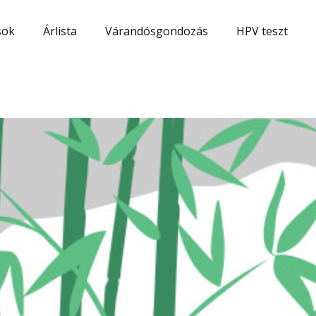
sok
Árlista
Várandósgondozás
HPV teszt