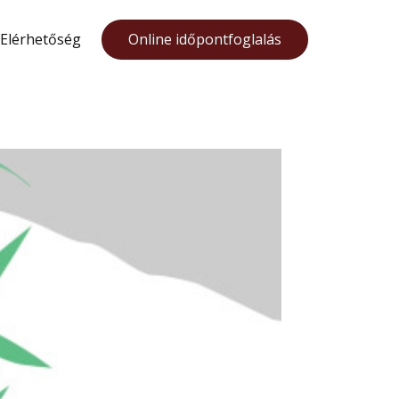
Elérhetőség
Online időpontfoglalás