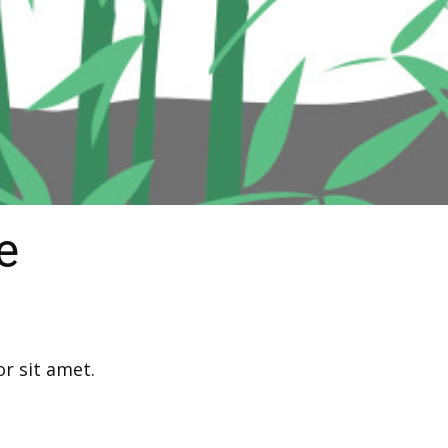
e
r sit amet.