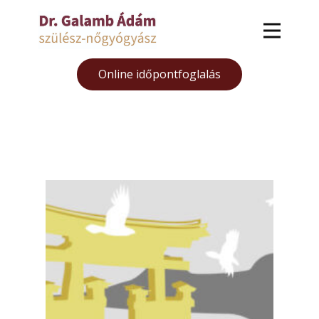
Online időpontfoglalás