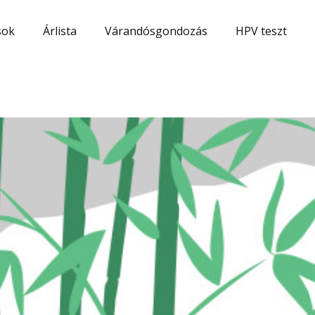
sok
Árlista
Várandósgondozás
HPV teszt