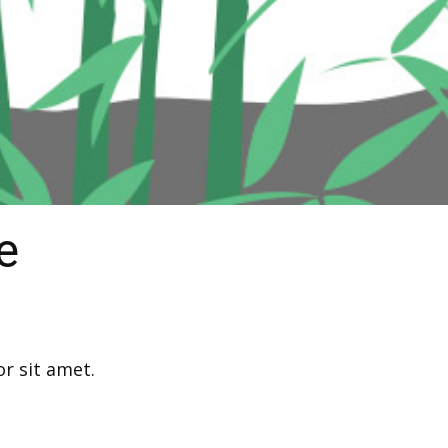
e
r sit amet.