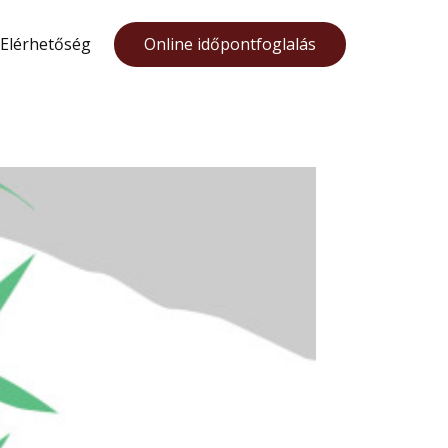
Elérhetőség
Online időpontfoglalás