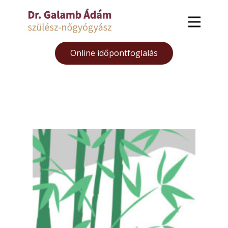
Online időpontfoglalás