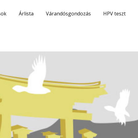
sok
Árlista
Várandósgondozás
HPV teszt