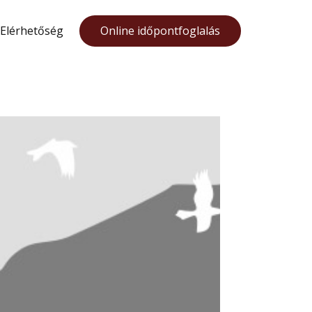
Elérhetőség
Online időpontfoglalás