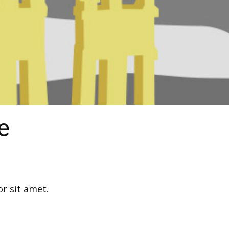
e
r sit amet.