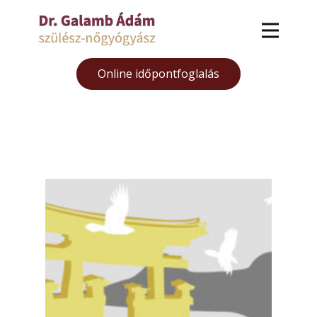
Online időpontfoglalás